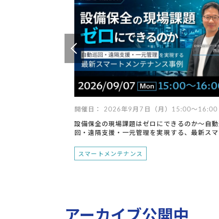
技術継承
遠隔支援
設備点検・監視
現場支援
異常検知
デジタル化
技術からさがす
デジタルツイン
ロボット
最適化
IoT
AI
RPA
スマートグラス
データ
開催日： 2026年9月7日（月）15:00～16:00
設備保全の現場課題はゼロにできるのか～自動
回・遠隔支援・一元管理を実現する、最新スマ
トメンテナンス事例～
スマートメンテナンス
アーカイブ公開中