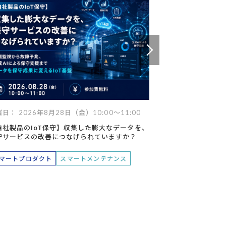
データ
ヘルプデスク
キッティング
日： 2026年8月28日（金）10:00～11:00
開催日： 2026年
自社製品のIoT保守】収集した膨大なデータを、
【Databricks】
守サービスの改善につなげられていますか？
た製造業DXの未
トが支える次世代
マートプロダクト
スマートメンテナンス
データマネジメ