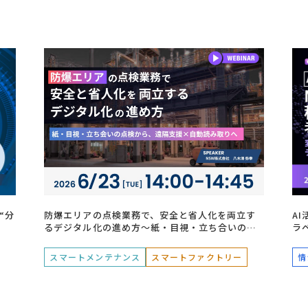
“分
防爆エリアの点検業務で、安全と省人化を両立す
AI
るデジタル化の進め方～紙・目視・立ち合いの点
ラ
検から、遠隔支援×自動読み取りへ～
提
スマートメンテナンス
スマートファクトリー
情