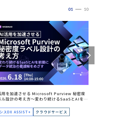
01
10
活用を加速させる Microsoft Purview 秘密度
【乱立し複雑化す
ベル設計の考え方～変わり続けるSaaSとAIを前
量のデータは全
にデータ統治の最適解をめざす～
想化×レイクハ
る次世代データ
シスDX ASSIST+
クラウドサービス
データマネジメ