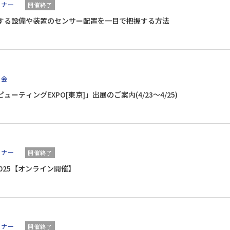
ミナー
開催終了
化する設備や装置のセンサー配置を一目で把握する方法
示会
ューティングEXPO[東京]」出展のご案内(4/23～4/25)
ミナー
開催終了
025【オンライン開催】
ミナー
開催終了