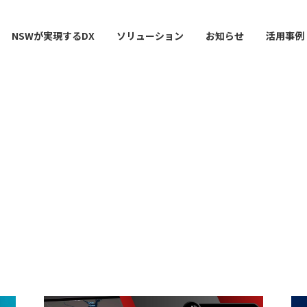
NSWが実現するDX
ソリューション
お知らせ
活用事例
ー
AI / 分析
データマネジメント
情シスDX ASSIST+
クラウドサービス
スマ