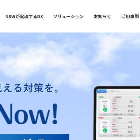
NSWが実現するDX
ソリューション
お知らせ
活用事例
ー
AI / 分析
データマネジメント
情シスDX ASSIST+
クラウドサービス
スマ