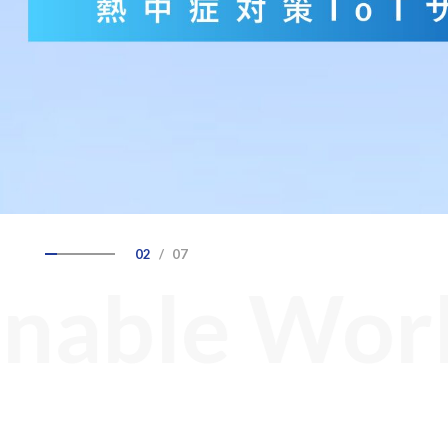
技術継承
遠隔支援
設備点検・監視
現場支援
異常検知
デジタル化
技術からさがす
デジタルツイン
ロボット
最適化
IoT
AI
RPA
スマートグラス
データ
02
/
07