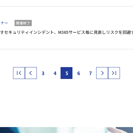
ミナー
開催終了
すセキュリティインシデント、M365サービス毎に見直しリスクを回避
3
4
5
6
7