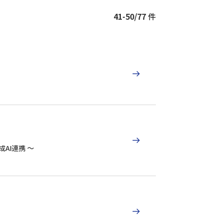
41-50/77
件
成AI連携 〜