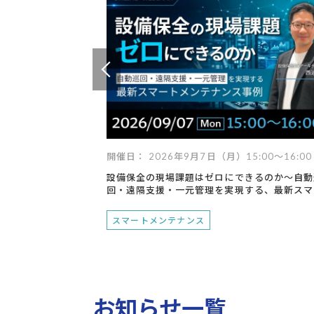
技術継承
遠隔支援
設備点検・監視
現場支援
異常検知
デジタル化
技術からさがす
デジタルツイン
ロボット
最適化
IoT
AI
RPA
スマートグラス
データ
開催日： 2026年9月7日（月）15:00～16:00
設備保全の現場課題はゼロにできるのか～自動
回・遠隔支援・一元管理を実現する、最新スマ
トメンテナンス事例～
スマートメンテナンス
お知らせ一覧