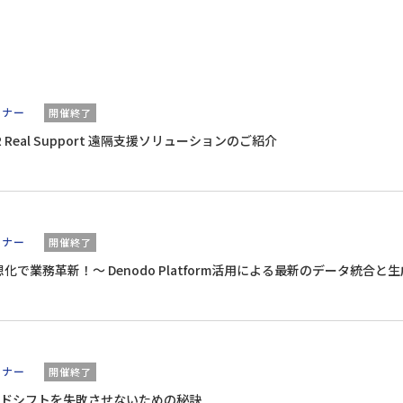
ミナー
開催終了
 XR Real Support 遠隔支援ソリューションのご紹介
ミナー
開催終了
想化で業務革新！〜 Denodo Platform活用による最新のデータ統合と生
ミナー
開催終了
ドシフトを失敗させないための秘訣