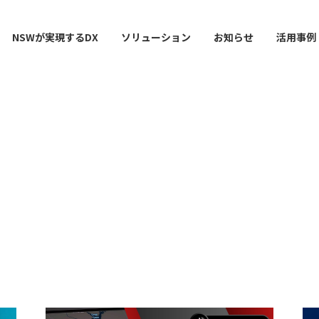
NSWが実現するDX
ソリューション
お知らせ
活用事例
ー
AI / 分析
データマネジメント
情シスDX ASSIST+
クラウドサービス
スマ