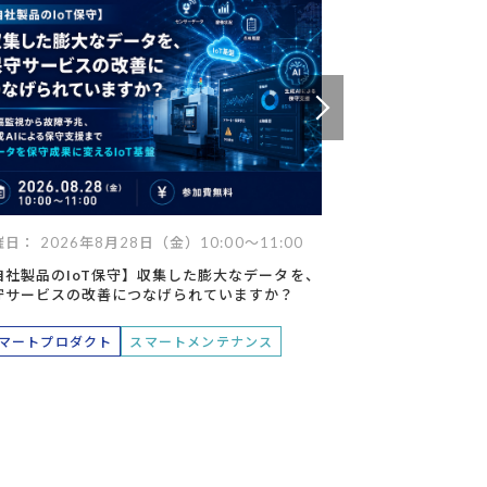
データ
ヘルプデスク
キッティング
日： 2026年8月28日（金）10:00～11:00
開催日： 2026年
自社製品のIoT保守】収集した膨大なデータを、
【Databricks】
守サービスの改善につなげられていますか？
た製造業DXの未
トが支える次世代
マートプロダクト
スマートメンテナンス
データマネジメ