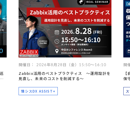
データ活用
自動化
社内インフラ
システム運用
デバイス管理
マネジメント
クラウド
セキュリティ
ネットワーク
データセンター
ビッグ
開催日： 2026年8月28日（金）15:50～16:10
開催
巡
Zabbix活用のベストプラクティス ～運用設計を
【
ー
見直し、未来のコストを削減する～
保
情シスDX ASSIST+
ス