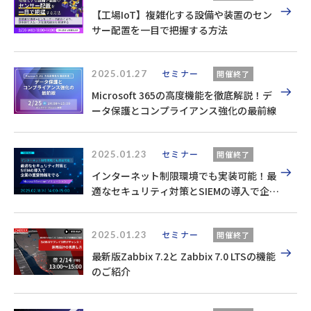
【工場IoT】複雑化する設備や装置のセン
サー配置を一目で把握する方法
2025.01.27
セミナー
開催終了
Microsoft 365の高度機能を徹底解説！デ
ータ保護とコンプライアンス強化の最前線
2025.01.23
セミナー
開催終了
インターネット制限環境でも実装可能！最
適なセキュリティ対策とSIEMの導入で企業
の重要情報を守る （Microsoft Sentinelソ
リューション）
2025.01.23
セミナー
開催終了
最新版Zabbix 7.2と Zabbix 7.0 LTSの機能
のご紹介