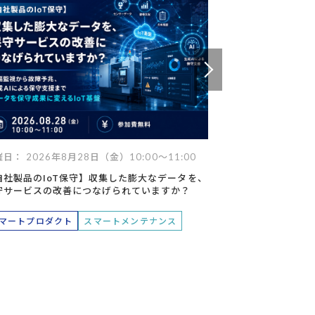
データ
ヘルプデスク
キッティング
日： 2026年8月28日（金）10:00～11:00
開催日： 2026年
自社製品のIoT保守】収集した膨大なデータを、
【Databricks】
守サービスの改善につなげられていますか？
た製造業DXの未
トが支える次世代
マートプロダクト
スマートメンテナンス
データマネジメ