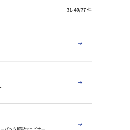
31-40/77
件
～
ターパック解説ウェビナー​