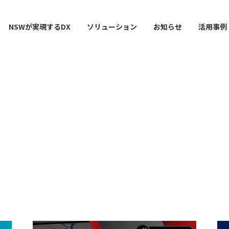
NSWが実現するDX
ソリューション
お知らせ
活用事例
ー
AI / 分析
データマネジメント
情シスDX ASSIST+
クラウドサービス
スマ