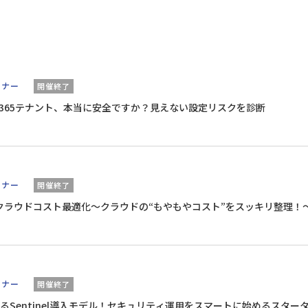
ミナー
開催終了
oft 365テナント、本当に安全ですか？見えない設定リスクを診断
ミナー
開催終了
めるクラウドコスト最適化～クラウドの“もやもやコスト”をスッキリ整理！
ミナー
開催終了
Sentinel導入モデル！​セキュリティ運用をスマートに始めるスター