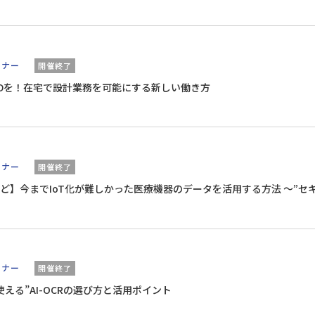
ミナー
開催終了
CADを！在宅で設計業務を可能にする新しい働き方
ミナー
開催終了
IoT化が難しかった医療機器のデータを活用する方法 ～”セキュアな通信”と”高度な保守サービス
Webセミナー
ミナー
開催終了
える”AI-OCRの選び方と活用ポイント