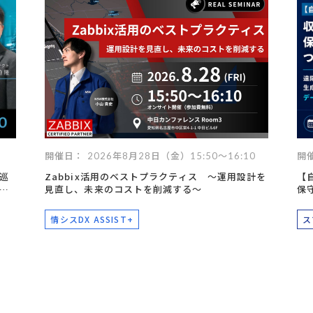
データ活用
自動化
社内インフラ
システム運用
デバイス管理
マネジメント
クラウド
セキュリティ
ネットワーク
データセンター
ビッグ
開催日： 2026年8月28日（金）15:50～16:10
開催
巡
Zabbix活用のベストプラクティス ～運用設計を
【
ー
見直し、未来のコストを削減する～
保
情シスDX ASSIST+
ス