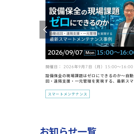
技術継承
遠隔支援
設備点検・監視
現場支援
異常検知
デジタル化
技術からさがす
デジタルツイン
ロボット
最適化
IoT
AI
RPA
スマートグラス
データ
開催日： 2026年9月7日（月）15:00～16:00
設備保全の現場課題はゼロにできるのか～自動
回・遠隔支援・一元管理を実現する、最新スマ
トメンテナンス事例～
スマートメンテナンス
お知らせ一覧