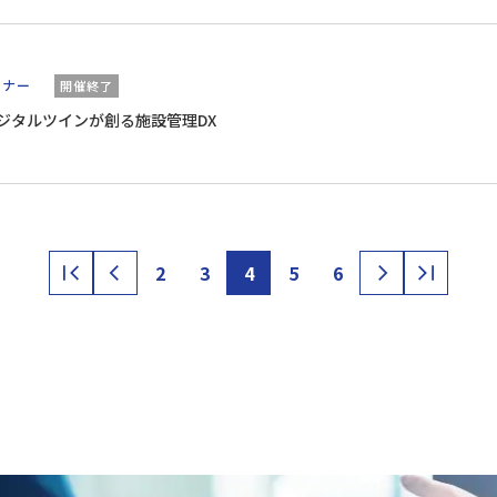
ミナー
開催終了
 × デジタルツインが創る施設管理DX
2
3
4
5
6