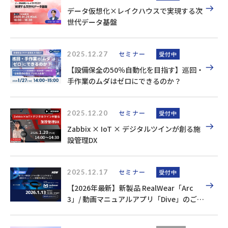
データ仮想化×レイクハウスで実現する次
世代データ基盤
2025.12.27
セミナー
受付中
【設備保全の50％自動化を目指す】巡回・
手作業のムダはゼロにできるのか？
2025.12.20
セミナー
受付中
Zabbix × IoT × デジタルツインが創る施
設管理DX
2025.12.17
セミナー
受付中
【2026年最新】新製品 RealWear「Arc
3」/ 動画マニュアルアプリ「Dive」のご紹
介