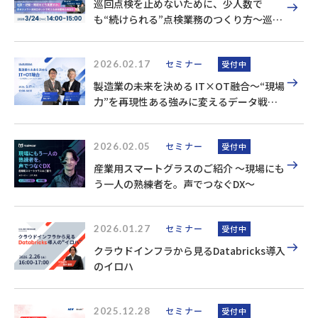
巡回点検を止めないために、少人数で
も“続けられる”点検業務のつくり方～巡
回・記録・確認をどう見直すか。定点カメ
ラ×巡回ロボットで考える点検業務の再設
2026.02.17
計～
セミナー
受付中
製造業の未来を決める IT×OT融合〜“現場
力”を再現性ある強みに変えるデータ戦略
とは〜
2026.02.05
セミナー
受付中
産業用スマートグラスのご紹介 ～現場にも
う一人の熟練者を。声でつなぐDX～
2026.01.27
セミナー
受付中
クラウドインフラから見るDatabricks導入
のイロハ
2025.12.28
セミナー
受付中