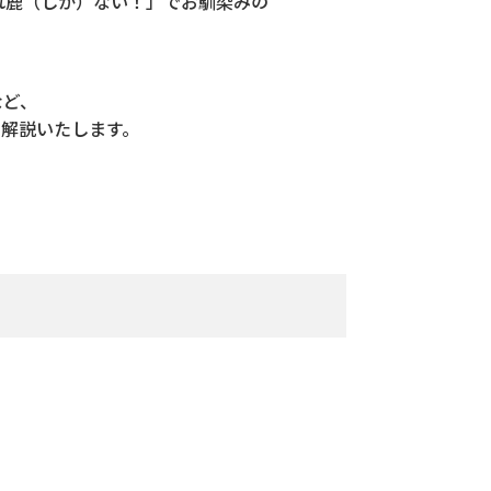
れ鹿（しか）ない！」でお馴染みの
など、
解説いたします。