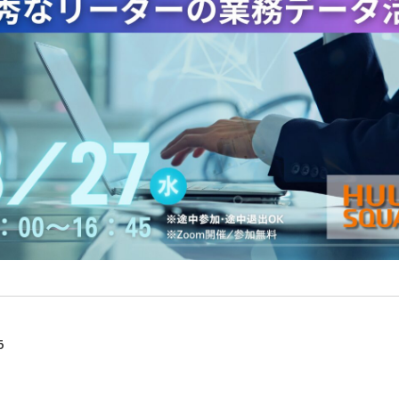
データ活用
自動化
社内インフラ
システム運用
デバイス管理
マネジメント
クラウド
セキュリティ
ネットワーク
データセンター
ビッグ
5