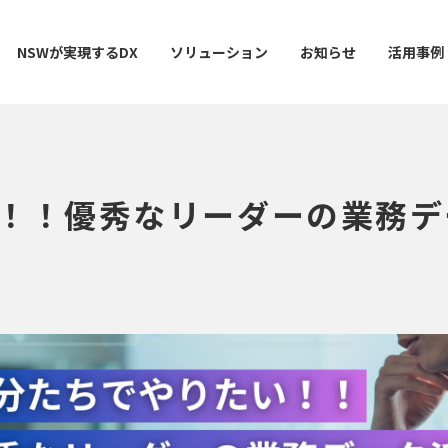
NSWが実現するDX
ソリューション
お知らせ
活用事例
！！優秀なリーダーの業務デ
ー
AI / 分析
データマネジメント
情シスDX ASSIST+
クラウドサービス
スマ