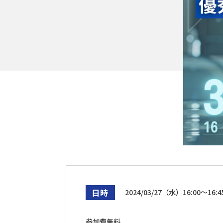
技術継承
遠隔支援
設備点検・監視
現場支援
異常検知
デジタル化
技術からさがす
デジタルツイン
ロボット
最適化
IoT
AI
RPA
スマートグラス
データ
日時
2024/03/27（水）16:00～16:4
参加費無料