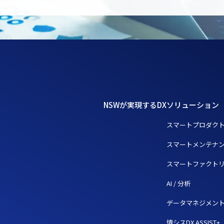
NSWが実現するDX
ソリューション
スマートプロダク
スマートメンテナ
スマートファクト
AI / 分析
データマネジメン
情シスDX ASSIST+