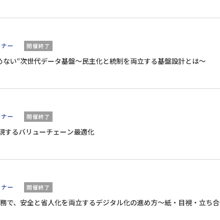
ミナー
開催終了
止めない”次世代データ基盤～民主化と統制を両立する基盤設計とは～
ミナー
開催終了
で実現するバリューチェーン最適化
ミナー
開催終了
務で、安全と省人化を両立するデジタル化の進め方～紙・目視・立ち合