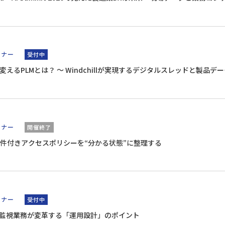
ミナー
受付中
変えるPLMとは？ ～ Windchillが実現するデジタルスレッドと製品デ
ミナー
開催終了
件付きアクセスポリシーを“分かる状態”に整理する
ミナー
受付中
I 活用で監視業務が変革する「運用設計」のポイント