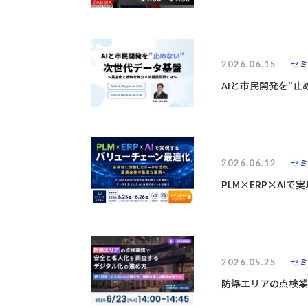
2026.06.15
セ
AIと市民開発を”
2026.06.12
セ
PLM×ERP×AI
2026.05.25
セ
防爆エリアの点検業
りへ～