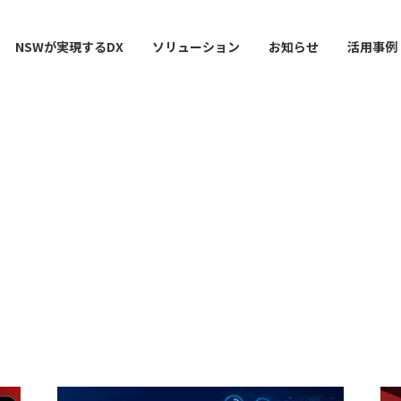
NSWが実現するDX
ソリューション
お知らせ
活用事例
ー
AI / 分析
データマネジメント
情シスDX ASSIST+
クラウドサービス
スマ