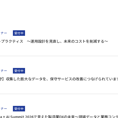
ミナー
受付中
ベストプラクティス ～運用設計を見直し、未来のコストを削減する～
ミナー
受付中
保守】収集した膨大なデータを、保守サービスの改善につなげられていま
ミナー
受付中
】Data + AI Summit 2026で見えた製造業DXの未来～現場データと業