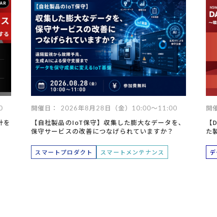
データ活用
自動化
社内インフラ
システム運用
デバイス管理
マネジメント
クラウド
セキュリティ
ネットワーク
データセンター
ビッグ
0
開催日： 2026年8月28日（金）10:00～11:00
開催
計を
【自社製品のIoT保守】収集した膨大なデータを、
【D
保守サービスの改善につなげられていますか？
た
ト
スマートプロダクト
スマートメンテナンス
デ