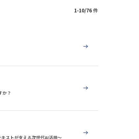
1-10/76
件
すか？
務コンテキストが支える次世代AI活用～