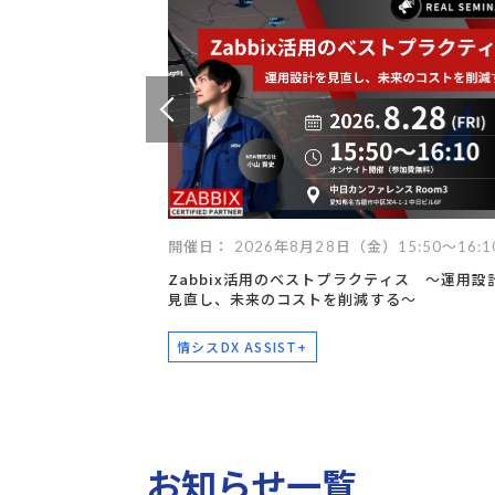
技術継承
遠隔支援
設備点検・監視
現場支援
異常検知
デジタル化
技術からさがす
デジタルツイン
ロボット
最適化
IoT
AI
RPA
スマートグラス
データ
開催日： 2026年8月28日（金）15:50～16:1
Zabbix活用のベストプラクティス ～運用設
見直し、未来のコストを削減する～
情シスDX ASSIST+
お知らせ一覧