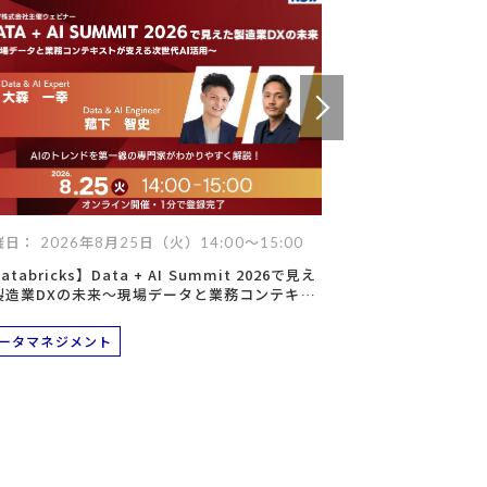
データ
ヘルプデスク
キッティング
日： 2026年8月25日（火）14:00～15:00
開催日： 2026年
atabricks】Data + AI Summit 2026で見え
AI時代の製品開発
製造業DXの未来～現場データと業務コンテキス
Windchill
が支える次世代AI活用～
ータ活用～
ータマネジメント
スマートファク