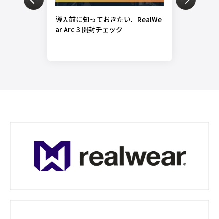
導入前に知っておきたい、RealWe
福本勲
ar Arc 3 開封チェック
製造