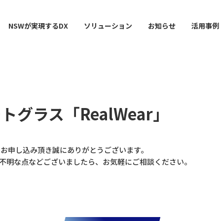
NSWが実現するDX
ソリューション
お知らせ
活用事例
グラス「RealWear」
ー
AI / 分析
データマネジメント
情シスDX ASSIST+
クラウドサービス
スマ
をお申し込み頂き誠にありがとうございます。
不明な点などございましたら、お気軽にご相談ください。