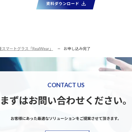
資料ダウンロード
データ活用
自動化
社内インフラ
システム運用
デバイス管理
マネジメント
クラウド
セキュリティ
ネットワーク
データセンター
ビッグ
マートグラス「RealWear」
お申し込み完了
CONTACT US
まずはお問い合わせください。
お客様にあった最適なソリューションを
ご提案させて頂きます。