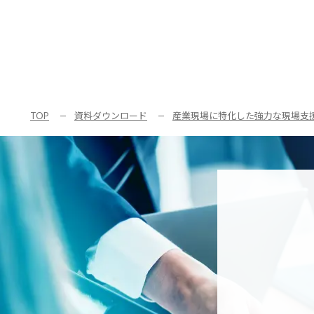
技術継承
遠隔支援
設備点検・監視
現場支援
異常検知
デジタル化
技術からさがす
デジタルツイン
ロボット
最適化
IoT
AI
RPA
スマートグラス
データ
TOP
資料ダウンロード
産業現場に特化した強力な現場支援ス