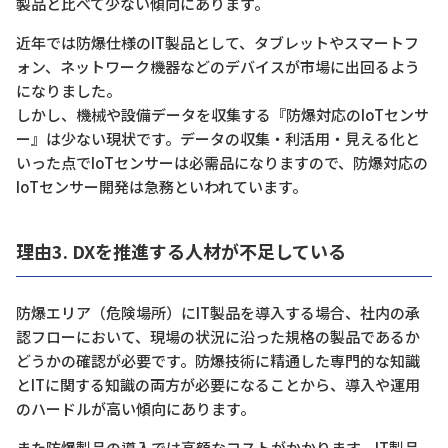
製品と比べて少ない傾向にあります。
近年では防爆仕様のIT製品として、タブレットやスマートフ
ォン、ネットワーク機器などのデバイスが市場に出回るよう
になりました。
しかし、機械や設備データを収集する『防爆対応のIoTセンサ
ー』は少ない現状です。データの収集・利活用・見える化と
いった点でIoTセンサーは必需品になりますので、防爆対応の
IoTセンサー開発は急務といわれています。
理由3. DXを推進する人材が不足している
防爆エリア（危険場所）にIT製品を導入する場合、社内の承
認フローにおいて、現場の状況に沿った規格の製品であるか
どうかの確認が必要です。防爆技術に精通した専門的な知識
とITに関する知識の両方が必要になることから、導入や運用
のハードルが高い傾向にあります。
また防爆製品の導入では高額なコストがかかります。IT製品