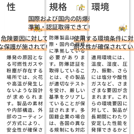
性
規格
環境
国際および国内の防爆規格に
準拠・認証取得できているか
防爆製品は、国
危険要因に対して
使用する環境条件に対
際・国内の規格
な保護が施されているか
耐久性が確保されてい
に準拠している
爆発の原因とな
必要がありま
適用環境には、
る可燃性ガスや
す。防爆認証を
温度、湿度、圧
粉塵が存在する
取得しているこ
力、振動、さら
場所では、火花
とは、その製品
には塩分や酸性
や高温が発生し
が適切なテスト
ガスなど、さま
ないような設計
を受け、厳しい
ざまな要因が含
が求められま
基準をクリアし
まれます。これ
す。製品の素材
ていることが保
らの環境要因に
や内部構造、外
証されます。多
対して、製品が
部のコーティン
国籍企業の場合
長期間にわたり
グ方式により、
は、各国の異な
安定した性能を
安全性が確保さ
る規制にも対応
発揮できるかど