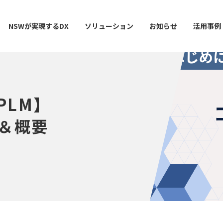
NSWが実現するDX
ソリューション
お知らせ
活用事例
PLM】
ー
AI / 分析
データマネジメント
情シスDX ASSIST+
クラウドサービス
スマ
＆概要