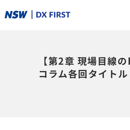
ソリューションカテゴリ
【第2章 現場目線の
スマートプロダクト
スマートメンテナンス
スマートファクトリ
コラム各回タイトル
ソリューションを探す
ソリューション一覧
課題からさがす