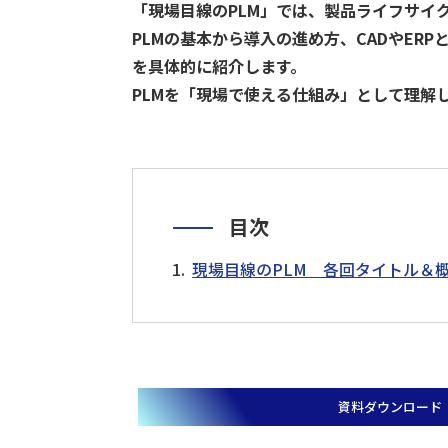
「現場目線のPLM」では、製品ライフサイ
技術継承
遠隔支援
設備点検・監視
現場支援
異常検知
デジタル化
PLMの基本から導入の進め方、CADやER
を具体的に紹介します。
技術からさがす
PLMを「現場で使える仕組み」として理解
デジタルツイン
ロボット
最適化
IoT
AI
RPA
スマートグラス
データ
目次
現場目線のPLM 各回タイトル＆
資料ダウンロード