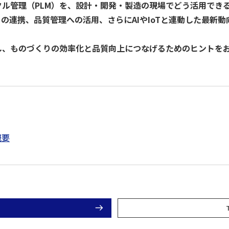
クル管理（PLM）を、設計・開発・製造の現場でどう活用でき
データ活用
自動化
社内インフラ
システム運用
デバイス管理
Pとの連携、品質管理への活用、さらにAIやIoTと連動した最
し、ものづくりの効率化と品質向上につなげるためのヒントを
マネジメント
クラウド
セキュリティ
ネットワーク
データセンター
ビッグ
概要