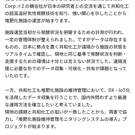
Corp.※2 の親会社が日本の研究者との交流を通じて共和化工
の超高温好気性発酵技術を知り、強い関心を示したことから
堆肥化施設の運営が始まります。
施設運営当初から発酵状況を把握するための計測が行われ、
一定の管理体制が整えられました。ですがデータは存在する
ものの、日本に拠点を置く共和化工が遠隔から施設の状態を
リアルタイムで確認し、現地と同じ基準で発酵状況を判断・
支援するための環境は十分とは言えない状況でした。遠隔支
援に必要な形でのデータ収集・可視化・共有が課題となって
いたのです。
一方、共和化工も堆肥化施設の維持管理において、DX・IoT化
を活用したデータ収集を行うことで、国内外問わずより最適
な運用方法を確立したいと考えていました。
現地の課題と共和化工の狙いが一致したことから、両者で協
力し「堆肥化施設維持管理モニタリングシステムの導入」プ
ロジェクトが始まります。