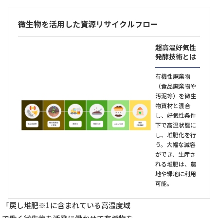
微生物を活用した資源リサイクルフロー
超高温好気性
発酵技術とは
有機性廃棄物
（食品廃棄物や
汚泥等）を微生
物資材と混合
し、好気性条件
下で高温状態に
し、堆肥化を行
う。大幅な減容
ができ、生産さ
れる堆肥は、農
地や緑地に利用
可能。
「戻し堆肥※1に含まれている高温度域