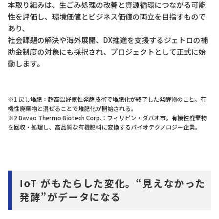
本取り組みは、生ごみ処理の改善と資源循環につながる可能
性を評価し、環境価値とビジネス価値の両立を目指すもので
あり、
社会課題の解決や海外展開、DX推進を支援するジェトロの補
助金制度の対象にも採択され、プロジェクトとして正式に始
動します。
※1 戻し堆肥：超高温好気性発酵技術で堆肥化が終了した発酵物のこと。有
機性廃棄物と混ぜることで堆肥化が開始される。
※2 Davao Thermo Biotech Corp.：フィリピン・ダバオ市。有機性廃棄物
を回収・処理し、高品質な有機肥料に変換するバイオテクノロジー企業。
IoT がもたらした変化。“見えなかった
発酵”がデータになる