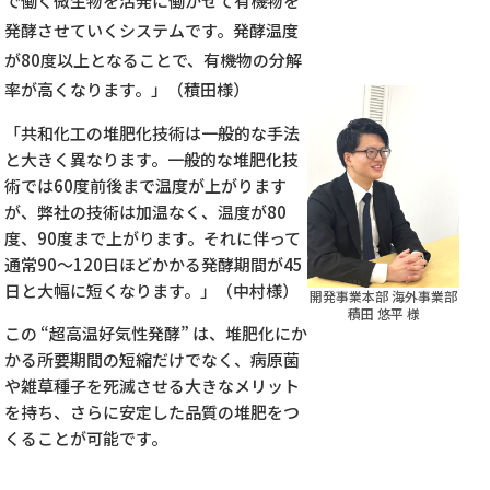
で働く微生物を活発に働かせて有機物を
発酵させていくシステムです。発酵温度
が80度以上となることで、有機物の分解
率が高くなります。」（積田様）
「共和化工の堆肥化技術は一般的な手法
と大きく異なります。一般的な堆肥化技
術では60度前後まで温度が上がります
が、弊社の技術は加温なく、温度が80
度、90度まで上がります。それに伴って
通常90～120日ほどかかる発酵期間が45
日と大幅に短くなります。」（中村様）
開発事業本部 海外事業部
積田 悠平 様
この “超高温好気性発酵” は、堆肥化にか
かる所要期間の短縮だけでなく、病原菌
や雑草種子を死滅させる大きなメリット
を持ち、さらに安定した品質の堆肥をつ
くることが可能です。