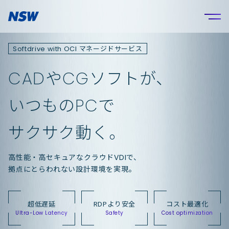
マネージドサービス
Softdrive with OCI
や
ソフトが、
特徴
CAD
CG
いつもの
で
PC
導入効果
サクサク動く。
サービス概要
高性能・高セキュアなクラウド
で、
VDI
導入の流れ
拠点にとらわれない設計環境を実現。
サポートサービス
超低遅延
RDPより安全
コスト最適化
Ultra-Low Latency
Safety
Cost optimization