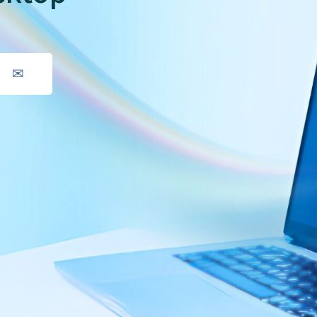
データ活用
自動化
社内インフラ
システム運用
デバイス管理
✉
マネジメント
クラウド
セキュリティ
ネットワーク
データセンター
ビッグ