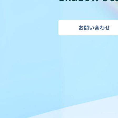
技術継承
遠隔支援
設備点検・監視
現場支援
異常検知
デジタル化
技術からさがす
お問い合わせ
デジタルツイン
ロボット
最適化
IoT
AI
RPA
スマートグラス
データ