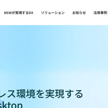
NSWが実現するDX
ソリューション
お知らせ
活用事例
ー
AI / 分析
データマネジメント
情シスDX ASSIST+
クラウドサービス
スマ
タレス環境を実現する
sktop