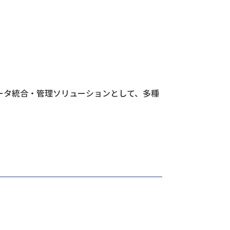
データ
ヘルプデスク
キッティング
たデータ統合・管理ソリューションとして、多種