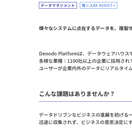
データマネジメント
情シスDX ASSIST+
技術継承
遠隔支援
設備点検・監視
現場支援
異常検知
デジタル化
技術からさがす
様々なシステムに点在するデータを、複製
デジタルツイン
ロボット
最適化
IoT
AI
RPA
スマートグラス
データ
Denodo Platformは、データウ
多様な業種：1100社以上の企業に採用さ
ユーザーが企業内外のデータにリアルタイ
こんな課題はありませんか？
データドリブンなビジネスの進展を妨げる
迅速に収集されず、ビジネスの意思決定に