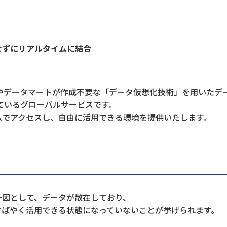
データ活用
自動化
社内インフラ
システム運用
デバイス管理
せずにリアルタイムに結合
マネジメント
クラウド
セキュリティ
ネットワーク
データセンター
ビッグ
ェアハウスやデータマートが作成不要な「データ仮想化技術」を用い
れているグローバルサービスです。
ムでアクセスし、自由に活用できる環境を提供いたします。
一因として、データが散在しており、
すばやく活用できる状態になっていないことが挙げられます。