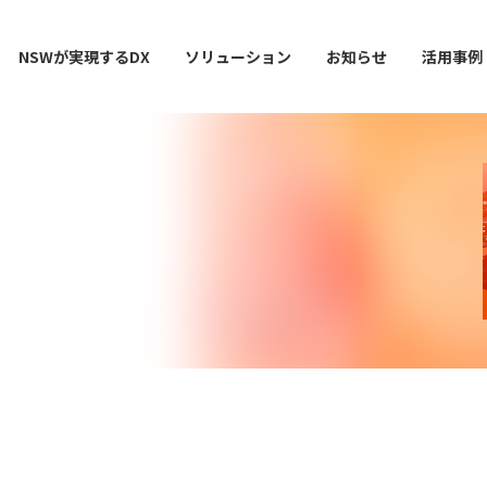
NSWが実現するDX
ソリューション
お知らせ
活用事例
ー
AI / 分析
データマネジメント
情シスDX ASSIST+
クラウドサービス
スマ