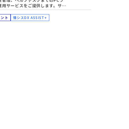
産管理、ヘルプデスクまでのPCラ
運用サービスをご提供します。サブ
DaaS（Device as a
）でも提供しています。
メント
情シスDX ASSIST+