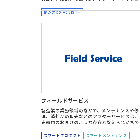
ール、OSアップデート、企業ニーズに合わせ
カスタマイズ、動作テスト、そして安全な保管
情シスDX ASSIST+
配送、問合せ窓口含めた運用管理を実施。
フィールドサービス
製造業の業務領域のなかで、メンテナンスや修
理、消耗品の販売などのアフターサービスは、
売部門のおまけのような存在と捉えられがちで
す。しかし、市場環境の変化が激しくモノが売
ない時代といわれるなかで、アフターマーケッ
スマートプロダクト
スマートメンテナンス