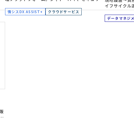
現地設置～資
た
ィリスクのあるアプリを早期に発見できます。
イフサイクル
と
スクリプション型の
情シスDX ASSIST+
クラウドサービス
Service
データマネジ
販
れ
ト