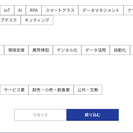
データ活用
自動化
社内インフラ
システム運用
デバイス管理
IoT
AI
RPA
スマートグラス
データマネジメント
ク
ルプデスク
キッティング
マネジメント
クラウド
セキュリティ
ネットワーク
データセンター
ビッグ
視
現場支援
異常検知
デジタル化
データ活用
自動化
サービス業
卸売・小売・飲食業
公共・文教
リセット
絞り込む