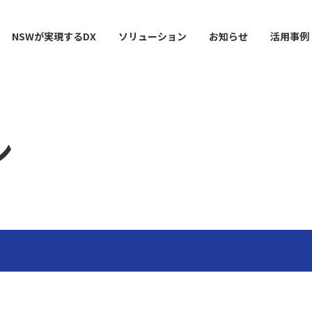
NSWが実現するDX
ソリューション
お知らせ
活用事例
ン
ー
AI / 分析
データマネジメント
情シスDX ASSIST+
クラウドサービス
スマ