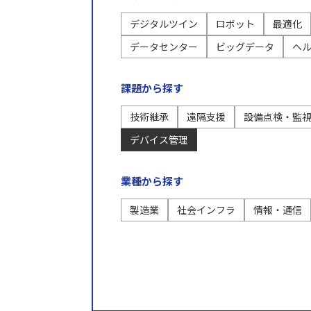
技術継承
遠隔支援
設備点検・監視
現場支援
異常検知
デジタル化
デジタルツイン
ロボット
最適化
データセンター
ビッグデータ
ヘ
技術からさがす
課題から探す
デジタルツイン
ロボット
最適化
IoT
AI
RPA
スマートグラス
データ
技術継承
遠隔支援
設備点検・監
デバイス管理
業種から探す
製造業
社会インフラ
情報・通信