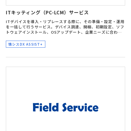
ITキッティング（PC-LCM）サービス
ITデバイスを導入・リプレースする際に、その準備・設定・運用
を一括して行うサービス。デバイス調達、開梱、初期設定、ソフ
トウェアインストール、OSアップデート、企業ニーズに合わせ
たカスタマイズ、動作テスト、そして安全な保管と配送、問合せ
窓口含めた運用管理を実施。
情シスDX ASSIST+