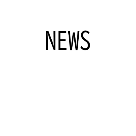
データ活用
自動化
社内インフラ
システム運用
デバイス管理
マネジメント
クラウド
セキュリティ
ネットワーク
データセンター
ビッグ