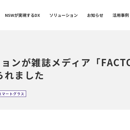
NSWが実現するDX
ソリューション
お知らせ
活用事例
ョンが雑誌メディア「FACTOR
ー
AI / 分析
データマネジメント
情シスDX ASSIST+
クラウドサービス
スマ
げられました
スマートグラス