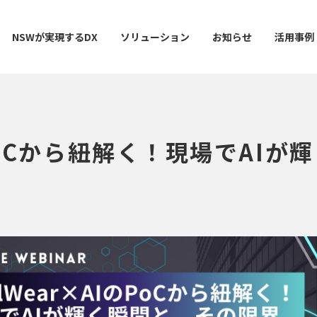
NSWが実現するDX
ソリューション
お知らせ
活用事例
IのPoCから紐解く！現場でAI
ー
AI / 分析
データマネジメント
情シスDX ASSIST+
クラウドサービス
スマ