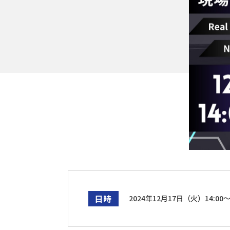
技術継承
遠隔支援
設備点検・監視
現場支援
異常検知
デジタル化
技術からさがす
デジタルツイン
ロボット
最適化
IoT
AI
RPA
スマートグラス
データ
日時
2024年12月17日（火）14:00～1