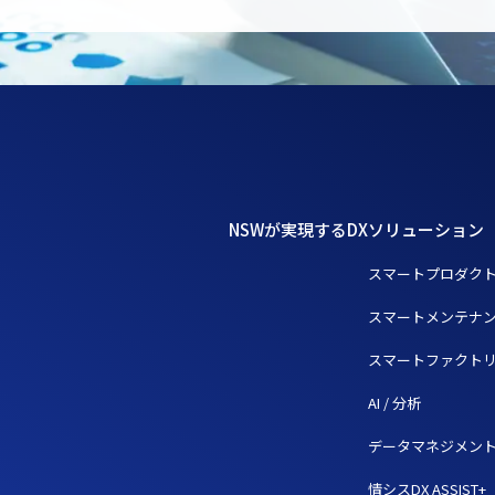
NSWが実現するDX
ソリューション
スマートプロダク
スマートメンテナ
スマートファクト
AI / 分析
データマネジメン
情シスDX ASSIST+