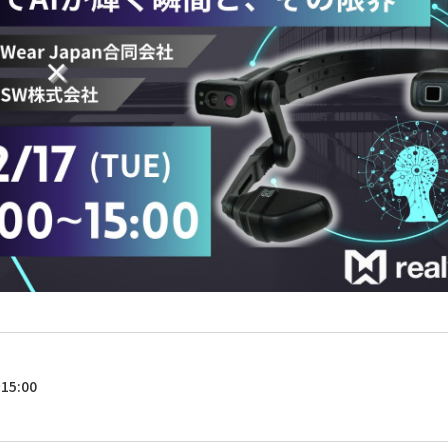
データ活用
自動化
社内インフラ
システム運用
デバイス管理
マネジメント
クラウド
セキュリティ
ネットワーク
データセンター
ビッグ
5:00