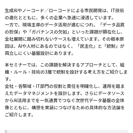
生成AIやノーコード／ローコードによる市民開発は、IT技術
の進化とともに、多くの企業へ急速に浸透しています。
一方で、現場主導のデータ活用が進むにつれ、「データ品質
の担保」や「ガバナンスの欠如」といった課題が顕在化し、
全社展開に踏み切れないケースも増えています。その根本原
因は、AIや人材にあるのではなく、「民主化」と「統制」が
両立しにくい基盤設計にあります。
本セミナーでは、この課題を解決するアプローチとして、組
織・ルール・技術の3層で統制を設計する考え方をご紹介しま
す。
全社・各領域・IT部門の役割と責任を明確化し、運用を踏ま
えたデータマネジメントを設計します。さらにデータソース
からAI活用までを一気通貫でつなぐ次世代データ基盤の全体
像とともに、構想を実装につなげるための具体的な方法論を
ご紹介します。