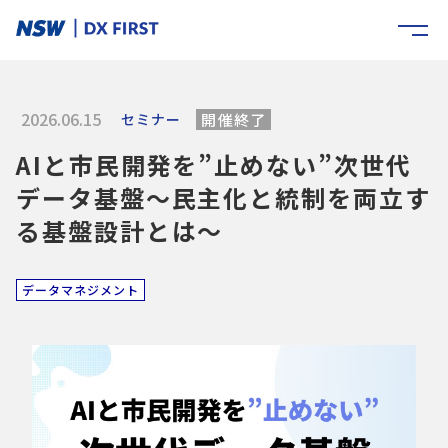
2026.06.15
セミナー
開催終了
AIと市民開発を”止めない”次世代
データ基盤～民主化と統制を両立す
る基盤設計とは～
データマネジメント