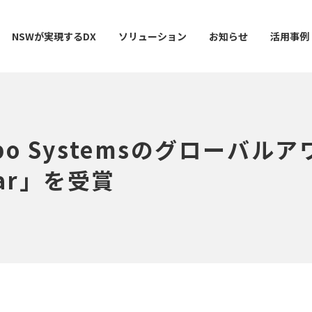
NSWが実現するDX
ソリューション
お知らせ
活用事例
o Systemsのグローバルアワ
ー
AI / 分析
データマネジメント
情シスDX ASSIST+
クラウドサービス
スマ
Year」を受賞