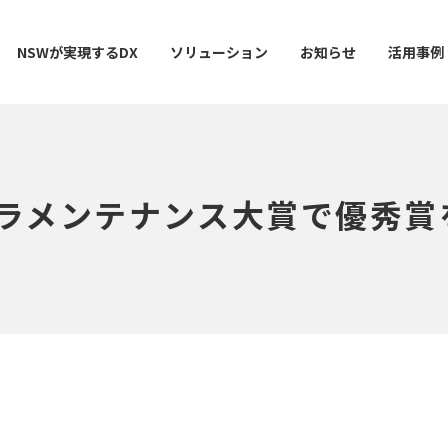
NSWが実現するDX
ソリューション
お知らせ
活用事例
フラメンテナンス大賞で優秀賞
ー
AI / 分析
データマネジメント
情シスDX ASSIST+
クラウドサービス
スマ