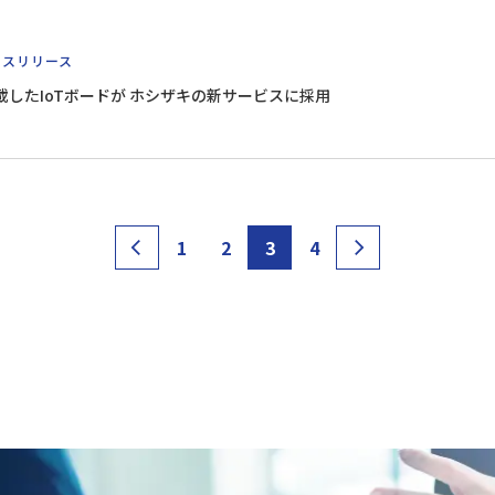
レスリリース
eを搭載したIoTボードが ホシザキの新サービスに採用
1
2
3
4