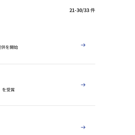
21-30/33
件
の提供を開始
賞」を受賞