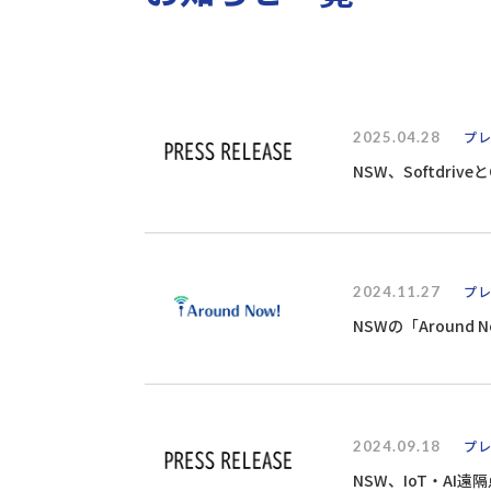
2025.04.28
プ
NSW、Softdriv
2024.11.27
プ
NSWの「Around
2024.09.18
プ
NSW、IoT・AI遠