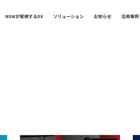
NSWが実現するDX
ソリューション
お知らせ
活用事例
ー
AI / 分析
データマネジメント
情シスDX ASSIST+
クラウドサービス
スマ