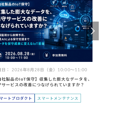
データ
ヘルプデスク
キッティング
日： 2026年8月28日（金）10:00～11:00
開催日： 2026年
自社製品のIoT保守】収集した膨大なデータを、
【Databricks】
守サービスの改善につなげられていますか？
た製造業DXの未
トが支える次世代
マートプロダクト
スマートメンテナンス
データマネジメ