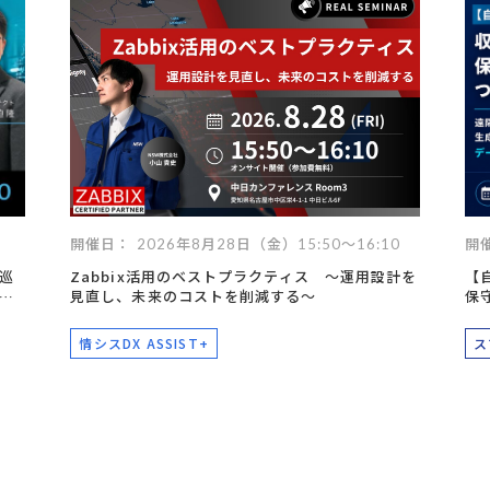
データ活用
自動化
社内インフラ
システム運用
デバイス管理
マネジメント
クラウド
セキュリティ
ネットワーク
データセンター
ビッグ
開催日： 2026年8月28日（金）15:50～16:10
開催
巡
Zabbix活用のベストプラクティス ～運用設計を
【
ー
見直し、未来のコストを削減する～
保
情シスDX ASSIST+
ス