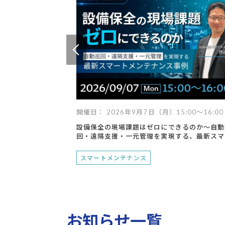
技術継承
遠隔支援
設備点検・監視
現場支援
異常検知
デジタル化
技術からさがす
デジタルツイン
ロボット
最適化
IoT
AI
RPA
スマートグラス
データ
開催日： 2026年9月7日（月）15:00～16:00
設備保全の現場課題はゼロにできるのか～自動
回・遠隔支援・一元管理を実現する、最新スマ
トメンテナンス事例～
スマートメンテナンス
お知らせ一覧