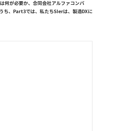
には何が必要か、合同会社アルファコンパ
Part3では、私たちSIerは、製造DXに
データ
ヘルプデスク
キッティング