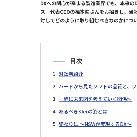
DXへの関心が高まる製造業界でも、本来の
技術継承
遠隔支援
設備点検・監視
現場支援
異常検知
デジタル化
ス 代表CEOの福本勲さんをお招きし、当社
対してどのように取り組むべきなのかにつ
技術からさがす
デジタルツイン
ロボット
最適化
IoT
AI
RPA
スマートグラス
データ
目次
対談者紹介
ハードから見たソフトの品質と、ソ
一緒に未来図を考えていく関係性
あるべきSIerの姿とは
終わりに ～NSWが実現するDX～