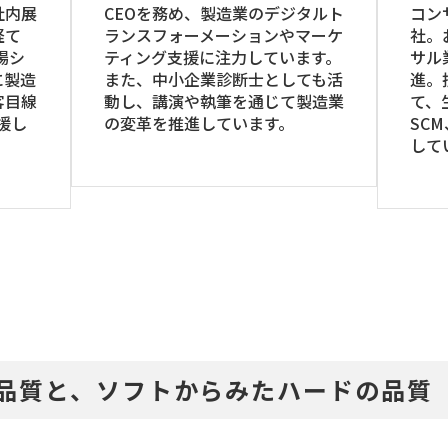
社内展
CEOを務め、製造業のデジタルト
コン
経て
ランスフォーメーションやマーケ
社。
場シ
ティング支援に注力しています。
サル
に製造
また、中小企業診断士としても活
進。
客目線
動し、講演や執筆を通じて製造業
て、
援し
の変革を推進しています。
SC
して
品質と、ソフトからみたハードの品質