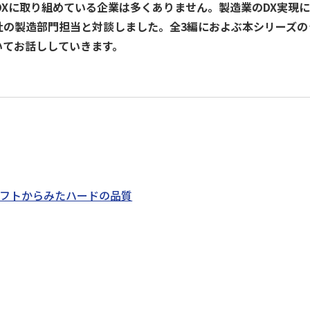
DXに取り組めている企業は多くありません。製造業のDX実現
データ活用
自動化
社内インフラ
システム運用
デバイス管理
の製造部門担当と対談しました。全3編におよぶ本シリーズのうち、
いてお話ししていきます。
マネジメント
クラウド
セキュリティ
ネットワーク
データセンター
ビッグ
フトからみたハードの品質