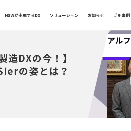
NSWが実現するDX
ソリューション
お知らせ
活用事例
製造DXの今！】
ー
AI / 分析
データマネジメント
情シスDX ASSIST+
クラウドサービス
スマ
SIerの姿とは？