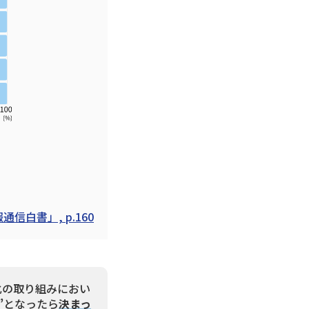
白書」, p.160
化の取り組みにおい
”
となったら
決まっ