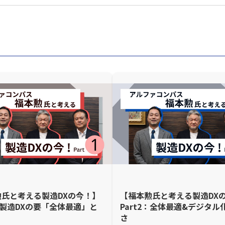
勲氏と考える製造DXの今！】
【福本勲氏と考える製造DX
1：製造DXの要「全体最適」と
Part2：全体最適&デジタル
さ