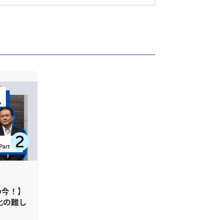
の今！】
化の難し