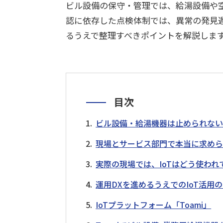
ビル設備の保守・管理では、給湯設備や
技術継承
遠隔支援
設備点検・監視
現場支援
異常検知
デジタル化
認に依存した点検体制では、異常の発見
るうえで整理すべきポイントを解説しま
技術からさがす
デジタルツイン
ロボット
最適化
IoT
AI
RPA
スマートグラス
データ
目次
ビル設備・給湯機器は止められない―
現場とサービス部門で本当に求め
実際の現場では、IoTはどう使われ
運用DXを進めるうえでのIoT活用
IoTプラットフォーム「Toami」