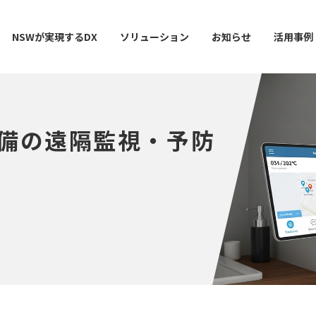
NSWが実現するDX
ソリューション
お知らせ
活用事例
備の遠隔監視・予防
ー
AI / 分析
データマネジメント
情シスDX ASSIST+
クラウドサービス
スマ