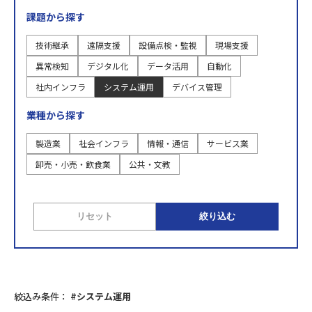
課題から探す
技術継承
遠隔支援
設備点検・監視
現場支援
異常検知
デジタル化
データ活用
自動化
社内インフラ
システム運用
デバイス管理
業種から探す
製造業
社会インフラ
情報・通信
サービス業
卸売・小売・飲食業
公共・文教
リセット
絞り込む
絞込み条件：
#システム運用