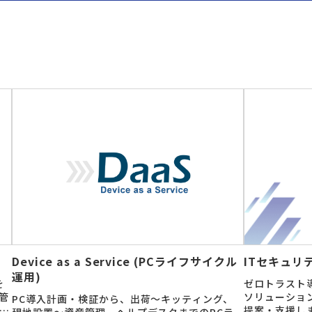
Device as a Service (PCライフサイクル
ITセキュリ
運用)
を
ゼロトラスト
管
ソリューショ
PC導入計画・検証から、出荷～キッティング、
テ
提案・支援し