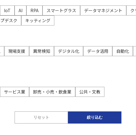
データ活用
自動化
社内インフラ
システム運用
デバイス管理
IoT
AI
RPA
スマートグラス
データマネジメント
ク
ルプデスク
キッティング
マネジメント
クラウド
セキュリティ
ネットワーク
データセンター
ビッグ
視
現場支援
異常検知
デジタル化
データ活用
自動化
サービス業
卸売・小売・飲食業
公共・文教
リセット
絞り込む