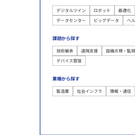
技術継承
遠隔支援
設備点検・監視
現場支援
異常検知
デジタル化
デジタルツイン
ロボット
最適化
データセンター
ビッグデータ
ヘ
技術からさがす
課題から探す
デジタルツイン
ロボット
最適化
IoT
AI
RPA
スマートグラス
データ
技術継承
遠隔支援
設備点検・監
デバイス管理
業種から探す
製造業
社会インフラ
情報・通信