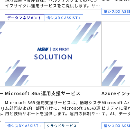
現地設置～資産管理、ヘルプデスクまでのPCラ
イフサイクル運用サービスをご提供します。サブ
スクリプション型のDaaS（Device as a
情シスDX ASS
Service）でも提供しています。
データマネジメント
情シスDX ASSIST+
サー
Microsoft 365 運用支援サービス
Azureイ
Microsoft 365 運用支援サービスは、情報システ
Microsof
ム部門およびIT部門向けに、Microsoft 365の運
ビリティに優
、リ
用と技術サポートを提供します。運用の体制やコ
す。AI、デ
ト
ストに悩む方々に、迅速かつ効果的な解決策を提
展開など、あ
。
供し、安心して運用できる環境を整えます。
ューションを提
情シスDX ASSIST+
クラウドサービス
情シスDX ASS