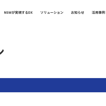
NSWが実現するDX
ソリューション
お知らせ
活用事例
ン
ー
AI / 分析
データマネジメント
情シスDX ASSIST+
クラウドサービス
スマ